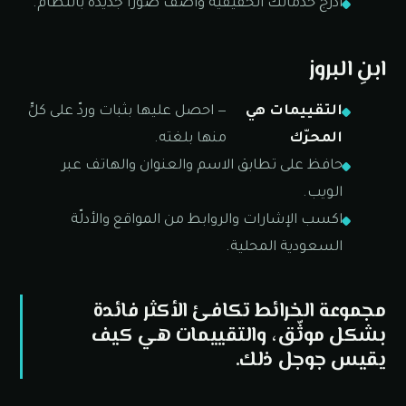
أدرج خدماتك الحقيقية وأضف صوراً جديدة بانتظام.
ابنِ البروز
التقييمات هي
— احصل عليها بثبات وردّ على كلٍّ
المحرّك
منها بلغته.
حافظ على تطابق الاسم والعنوان والهاتف عبر
الويب.
اكسب الإشارات والروابط من المواقع والأدلّة
السعودية المحلية.
مجموعة الخرائط تكافئ الأكثر فائدة
بشكل موثّق، والتقييمات هي كيف
يقيس جوجل ذلك.